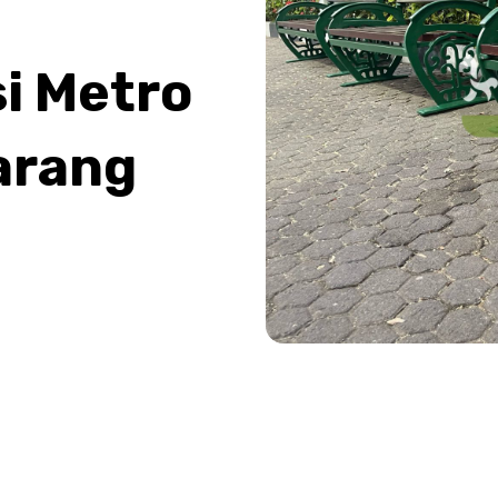
i Metro
arang