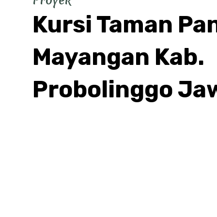
Kursi Taman Pan
Mayangan Kab.
Probolinggo Ja