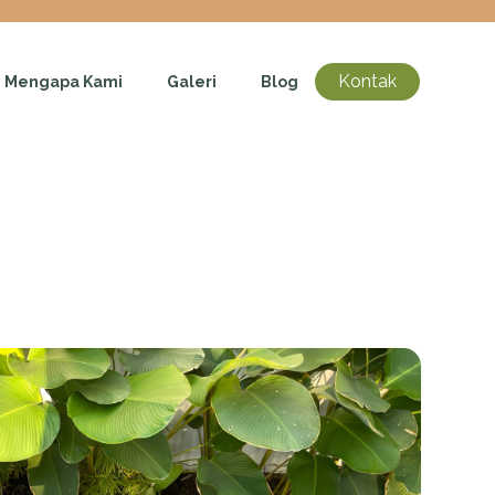
Kontak
Mengapa Kami
Galeri
Blog