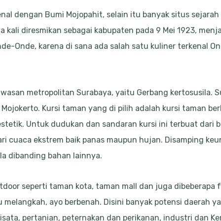
nal dengan Bumi Mojopahit, selain itu banyak situs sejar
 kali diresmikan sebagai kabupaten pada 9 Mei 1923, menja
de-Onde, karena di sana ada salah satu kuliner terkenal On
kawasan metropolitan Surabaya, yaitu Gerbang kertosusila
 Mojokerto. Kursi taman yang di pilih adalah kursi taman b
 estetik. Untuk dudukan dan sandaran kursi ini terbuat dari b
 dari cuaca ekstrem baik panas maupun hujan. Disamping ke
ila dibanding bahan lainnya.
tdoor seperti taman kota, taman mall dan juga dibeberapa fa
u melangkah, ayo berbenah. Disini banyak potensi daerah 
isata, pertanian, peternakan dan perikanan, industri dan Ke